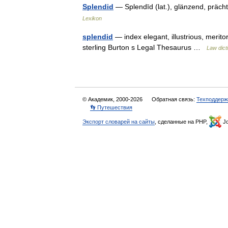
Splendid
— Splendīd (lat.), glänzend, präch
Lexikon
splendid
— index elegant, illustrious, merito
sterling Burton s Legal Thesaurus …
Law dict
© Академик, 2000-2026
Обратная связь:
Техподдерж
👣 Путешествия
Экспорт словарей на сайты
, сделанные на PHP,
Jo