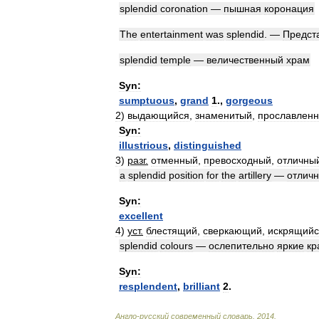
splendid
coronation
—
пышная
коронация
The
entertainment
was
splendid
. —
Предст
splendid
temple
—
величественный
храм
Syn:
sumptuous
,
grand
1
.,
gorgeous
2
)
выдающийся
,
знаменитый
,
прославлен
Syn:
illustrious
,
distinguished
3
)
разг
.
отменный
,
превосходный
,
отличны
a
splendid
position
for
the
artillery
—
отлич
Syn:
excellent
4
)
уст
.
блестящий
,
сверкающий
,
искрящийс
splendid
colours
—
ослепительно
яркие
кр
Syn:
resplendent
,
brilliant
2
.
Англо
-
русский
современный
словарь
.
2014
.