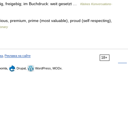
tig, freigebig; im Buchdruck: weit gesetzt …
Kleines Konversations-
rious, premium, prime (most valuable), proud (self respecting),
ionary
ка
,
Реклама на сайте
18+
omla,
Drupal,
WordPress, MODx.