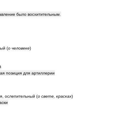
авление
было
восхитительным
.
ный
(
о
человеке
)
й
ная
позиция
для
артиллерии
я
,
ослепительный
(
о
свете
,
красках
)
аски