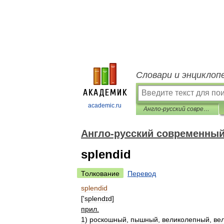
Словари и энциклоп
academic.ru
Англо-русский современный словарь
Англо-русский современный
splendid
Толкование
Перевод
splendid
['
splendɪd
]
прил
.
1
)
роскошный
,
пышный
,
великолепный
,
ве