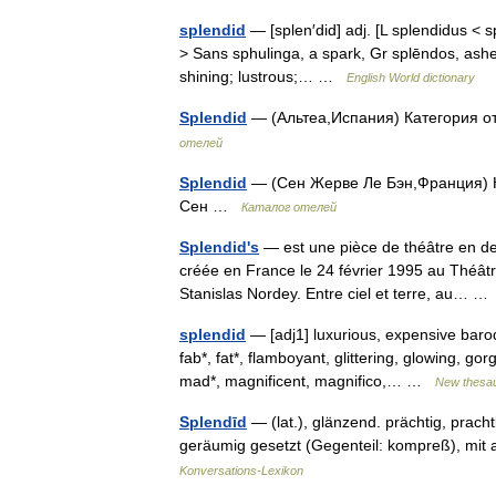
splendid
— [splen′did] adj. [L splendidus < s
> Sans sphulinga, a spark, Gr splēndos, ashes,
shining; lustrous;… …
English World dictionary
Splendid
— (Альтеа,Испания) Категория от
отелей
Splendid
— (Сен Жерве Ле Бэн,Франция) Ка
Сен …
Каталог отелей
Splendid's
— est une pièce de théâtre en de
créée en France le 24 février 1995 au Théâ
Stanislas Nordey. Entre ciel et terre, au… 
splendid
— [adj1] luxurious, expensive baroque
fab*, fat*, flamboyant, glittering, glowing, go
mad*, magnificent, magnifico,… …
New thesa
Splendīd
— (lat.), glänzend. prächtig, prach
geräumig gesetzt (Gegenteil: kompreß), mi
Konversations-Lexikon