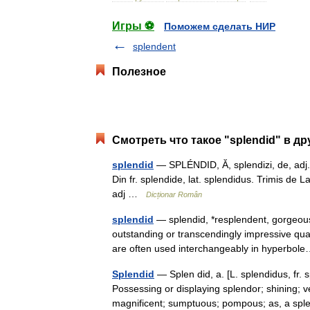
Игры ⚽
Поможем сделать НИР
splendent
Полезное
Смотреть что такое "splendid" в др
splendid
— SPLÉNDID, Ă, splendizi, de, adj. F
Din fr. splendide, lat. splendidus. Trimis d
adj …
Dicționar Român
splendid
— splendid, *resplendent, gorgeous
outstanding or transcendingly impressive qual
are often used interchangeably in hyperb
Splendid
— Splen did, a. [L. splendidus, fr. sp
Possessing or displaying splendor; shining; v
magnificent; sumptuous; pompous; as, a s