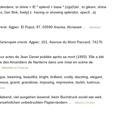
plendere, to shine < IE * splend < base * (s)p(h)el , to gleam, shine
 Ger flink, lively] 1. having or showing splendor; specif., a)
еля: Адрес: El Puput, 87, 03590 Альтеа, Испания …
Каталог
тегория отеля: Адрес: 101, Avenue du Mont Paccard, 74170
ux actes de Jean Genet publiée après sa mort (1993). Elle a été
tre des Amandiers de Nanterre dans une mise en scène de
…
Wikipédia en Français
, beaming, beautiful, bright, brilliant, costly, dazzling, elegant,
rgeous, grand, grandiose, imposing, impressive, lavish, lustrous,
urus
tliebend, viel ausgehen lassend; beim Buchdruck soviel wie weit,
t ansehnlichen unbedruckten Papierrändern …
Meyers Großes