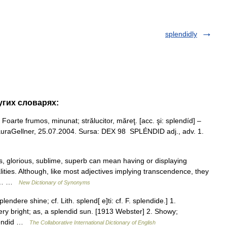
splendidly
угих словарях:
oarte frumos, minunat; strălucitor, măreţ. [acc. şi: splendíd] –
e LauraGellner, 25.07.2004. Sursa: DEX 98 SPLÉNDID adj., adv. 1.
, glorious, sublime, superb can mean having or displaying
ities. Although, like most adjectives implying transcendence, they
ole… …
New Dictionary of Synonyms
lendere shine; cf. Lith. splend[ e]ti: cf. F. splendide.] 1.
ery bright; as, a splendid sun. [1913 Webster] 2. Showy;
plendid …
The Collaborative International Dictionary of English