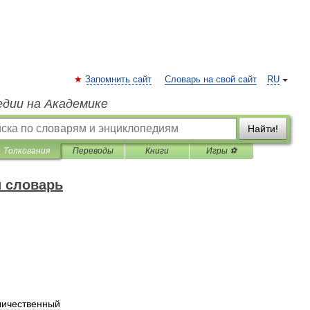
Запомнить сайт
Словарь на свой сайт
RU
едии на Академике
Найти!
Толкования
Переводы
Книги
Игры ⚽
 словарь
личественный